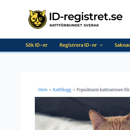
Hoppa
till
innehåll
Sök ID-nr
Registrera ID-nr
Saknad
Hem
Kattblogg
Populäraste kattnamnen för 