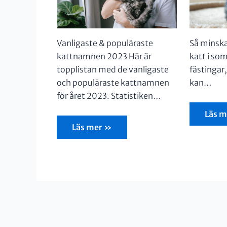
Vanligaste & populäraste
Så minskar
kattnamnen 2023 Här är
katt i so
topplistan med de vanligaste
fästingar
och populäraste kattnamnen
kan…
för året 2023. Statistiken…
Läs m
Läs mer »