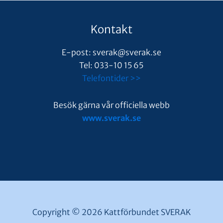
Kontakt
E-post: sverak@sverak.se
Tel: 033-10 15 65
Telefontider >>
Besök gärna vår officiella webb
www.sverak.se
Copyright © 2026 Kattförbundet SVERAK