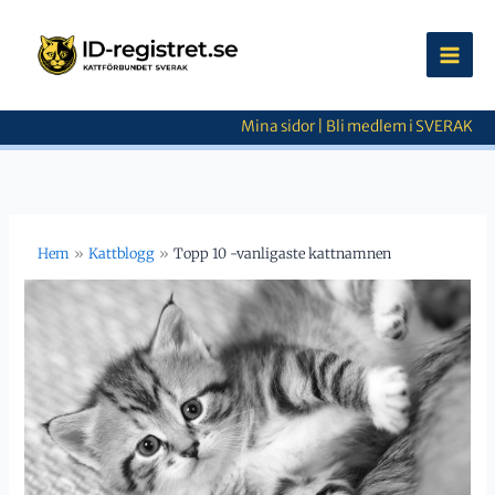
Hoppa
till
innehåll
Mina sidor
|
Bli medlem i SVERAK
Hem
Kattblogg
Topp 10 -vanligaste kattnamnen