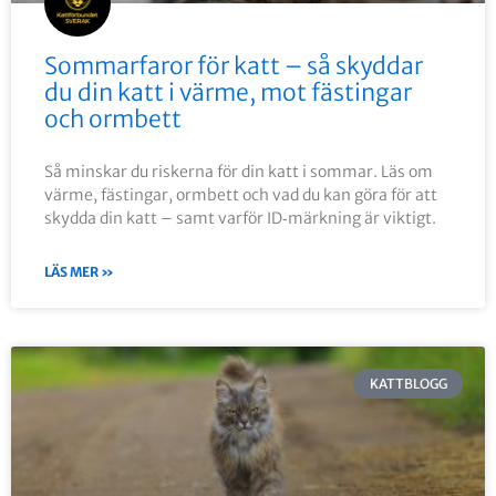
Sommarfaror för katt – så skyddar
du din katt i värme, mot fästingar
och ormbett
Så minskar du riskerna för din katt i sommar. Läs om
värme, fästingar, ormbett och vad du kan göra för att
skydda din katt – samt varför ID‑märkning är viktigt.
LÄS MER »
KATTBLOGG