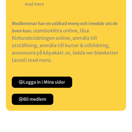
med mera
Medlemmar har en utökad meny och innebär att de
tambokföra online, l
äsa
även kan:
s
förbundstidningen online, a
nmäla till
utställning, a
nmäla till kurser & utbildning,
a
nnonsera på köpakatt.se, ladda ner blanketter
(avtal) med mera.
Logga in i Mina sidor
Bli medlem