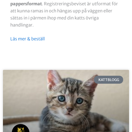
pappersformat
. Registreringsbeviset är utformat för
att kunna ramas in och hängas upp på väggen eller
sättas in i pärmen ihop med din katts övriga
handlingar.
Läs mer & beställ
S
S
S
S
S
KATTBLOGG
i
i
i
i
i
d
d
d
d
d
a
a
a
a
a