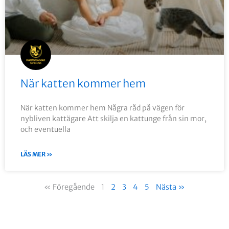
När katten kommer hem
När katten kommer hem Några råd på vägen för
nybliven kattägare Att skilja en kattunge från sin mor,
och eventuella
LÄS MER »
« Föregående
1
2
3
4
5
Nästa »