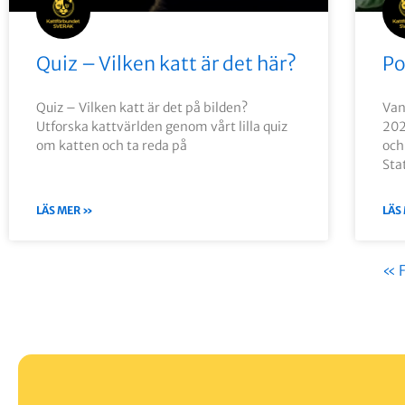
Quiz – Vilken katt är det här?
Po
Quiz – Vilken katt är det på bilden?
Van
Utforska kattvärlden genom vårt lilla quiz
202
om katten och ta reda på
och
Sta
LÄS MER »
LÄS
« 