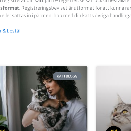
registrerat din katt på ID-registret.se kan också beställa e
rsformat
. Registreringsbeviset är utformat för att kunna r
eller sättas in i pärmen ihop med din katts övriga handling
 & beställ
S
S
S
S
S
KATTBLOGG
i
i
i
i
i
d
d
d
d
d
a
a
a
a
a