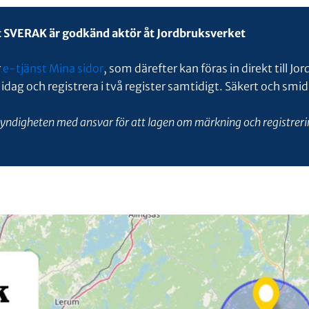
 SVERAK är godkänd aktör åt Jordbruksverket
r
e-tjänst Mina sidor
, som därefter kan föras in direkt till J
 idag och registrera i två register samtidigt. Säkert och smid
yndigheten med ansvar för att lagen om märkning och registrerin