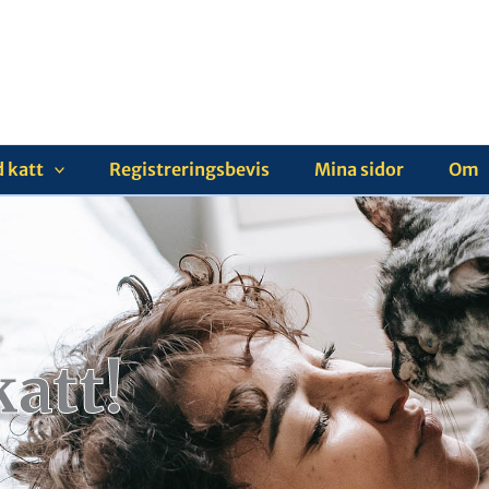
 katt
Registreringsbevis
Mina sidor
Om
katt!