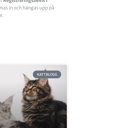
tt
Registreringsbevis i
amas in och hängas upp på
ar.
KATTBLOGG