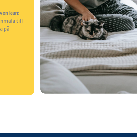
ven kan:
a
nmäla till
a på