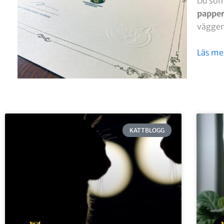
Du som 
pappe
väggen 
Läs mer
KATTBLOGG