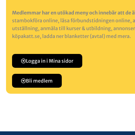
Medlemmar har en utökad meny och innebär att de ä
s
tambokföra online, l
äsa förbundstidningen online, 
utställning, a
nmäla till kurser & utbildning, a
nnonser
köpakatt.se, ladda ner blanketter (avtal) med mera.
Logga in i Mina sidor
Bli medlem