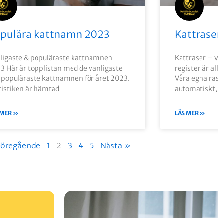
pulära kattnamn 2023
Kattrase
ligaste & populäraste kattnamnen
Kattraser – v
3 Här är topplistan med de vanligaste
register är a
 populäraste kattnamnen för året 2023.
Våra egna ras
tistiken är hämtad
automatiskt,
 MER »
LÄS MER »
Föregående
1
2
3
4
5
Nästa »