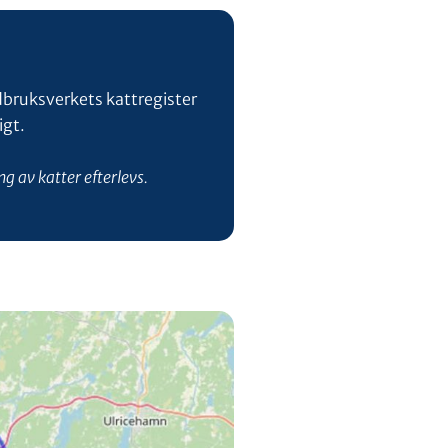
ordbruksverkets kattregister
igt.
g av katter efterlevs.