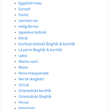
Egyptian mau
Europé
Exotic
German rex
Helig Birma
Japanese bobtail
Korat
Kurilean bobtail långhår & korthår
La perm långhår & korthår
Lykoi
Maine coon
Manx
Neva masquerade
Norsk skogkatt
Ocicat
Orientaliskt korthår
Orientaliskt långhår
Perser
Peterbald