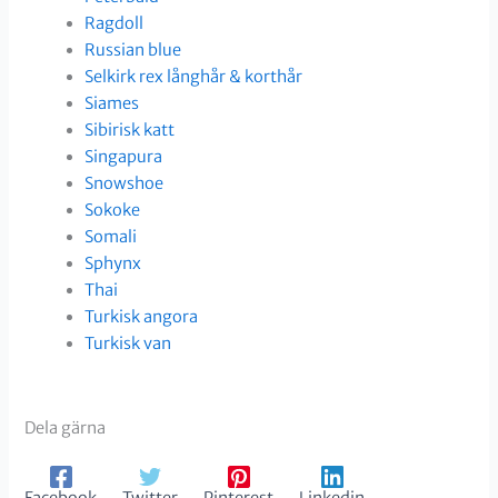
Ragdoll
Russian blue
Selkirk rex långhår & korthår
Siames
Sibirisk katt
Singapura
Snowshoe
Sokoke
Somali
Sphynx
Thai
Turkisk angora
Turkisk van
Dela gärna
Facebook
Twitter
Pinterest
Linkedin