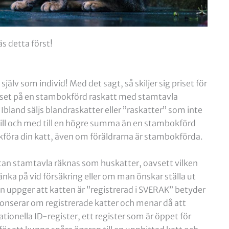
s detta först!
g själv som individ! Med det sagt, så skiljer sig priset för
riset på en stambokförd raskatt med stamtavla
Ibland säljs blandraskatter eller ”raskatter” som inte
till och med till en högre summa än en stambokförd
föra din katt, även om föräldrarna är stambokförda.
 utan stamtavla räknas som huskatter, oavsett vilken
änka på vid försäkring eller om man önskar ställa ut
aren uppger att katten är ”registrerad i SVERAK” betyder
nnonserar om registrerade katter och menar då att
tionella ID-register, ett register som är öppet för