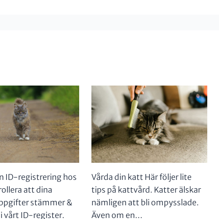
in ID-registrering hos
Vårda din katt Här följer lite
ollera att dina
tips på kattvård. Katter älskar
ppgifter stämmer &
nämligen att bli ompysslade.
 i vårt ID-register.
Även om en…