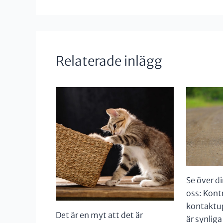
Relaterade inlägg
Se över d
oss: Kontr
kontaktu
Det är en myt att det är
är synliga