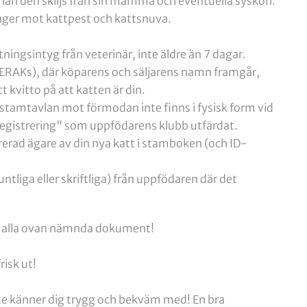
nan den skiljs från sin mamma och eventuella syskon.
nger mot kattpest och kattsnuva.
ningsintyg från veterinär, inte äldre än 7 dagar.
SVERAKs), där köparens och säljarens namn framgår,
t kvitto på att katten är din.
tamtavlan mot förmodan inte finns i fysisk form vid
 registrering" som uppfödarens klubb utfärdat.
strerad ägare av din nya katt i stamboken (och ID-
tliga eller skriftliga) från uppfödaren där det
d alla ovan nämnda dokument!
risk ut!
te känner dig trygg och bekväm med! En bra