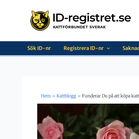
Hoppa
till
innehåll
Sök ID-nr
Registrera ID-nr
Saknad
Hem
Kattblogg
Funderar Du på att köpa kat