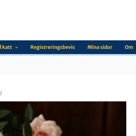
 katt
Registreringsbevis
Mina sidor
Om
t?