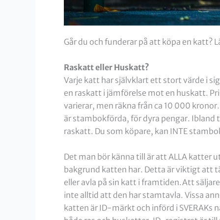
Går du och funderar på att köpa en katt? Lä
Raskatt eller Huskatt?
Varje katt har självklart ett stort värde i si
en raskatt i jämförelse mot en huskatt. P
varierar, men räkna från ca 10 000 kronor. 
är stambokförda, för dyra pengar. Ibland 
raskatt. Du som köpare, kan INTE stambok
Det man bör känna till är att ALLA katter
bakgrund katten har. Detta är viktigt att t
eller avla på sin katt i framtiden.Att sälj
inte alltid att den har stamtavla. Vissa a
katten är ID-märkt och införd i SVERAKs na