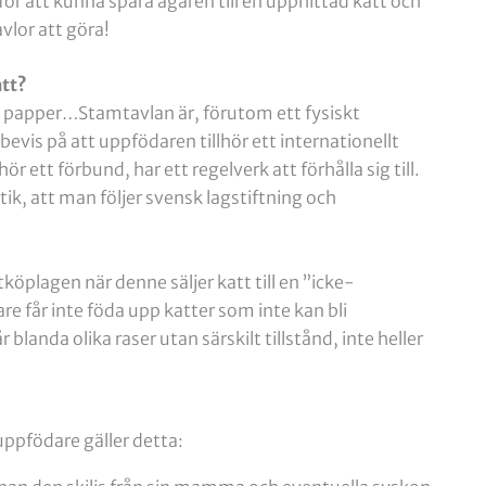
 för att kunna spåra ägaren till en upphittad katt och
lor att göra!
att?
t papper…Stamtavlan är, förutom ett fysiskt
evis på att uppfödaren tillhör ett internationellt
 ett förbund, har ett regelverk att förhålla sig till.
etik, att man följer svensk lagstiftning och
öplagen när denne säljer katt till en ”icke-
 får inte föda upp katter som inte kan bli
landa olika raser utan särskilt tillstånd, inte heller
ppfödare gäller detta: