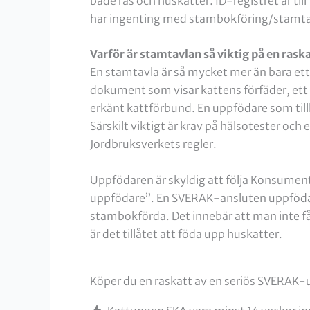
både ras och huskatter. ID-registret är till
har ingenting med stambokföring/stamtav
Varför är stamtavlan så viktig på en rask
En stamtavla är så mycket mer än bara et
dokument som visar kattens förfäder, ett b
erkänt kattförbund. En uppfödare som tillhör
Särskilt viktigt är krav på hälsotester och 
Jordbruksverkets regler.
Uppfödaren är skyldig att följa Konsumentk
uppfödare”. En SVERAK-ansluten uppfödare
stambokförda. Det innebär att man inte får b
är det tillåtet att föda upp huskatter.
Köper du en raskatt av en seriös SVERAK-u