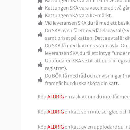
Kattungen SKA vara minst 14 veckor in
Kattungen SKA vara vaccinerad två gå
Kattungen SKA vara ID-märkt.
Vid leveransen SKA du få med ett besikt
Du SKA även få ett överlåtelseavtal (
samt priset på katten. Detta avtal är dit
Du SKA få med kattens stamtavla. Om s
leveransen SKA du få ett intyg "under
Uppfödaren SKA se till att du blir regi
registret).
Du BÖR få med råd och anvisningar (mun
framgår hur du ska sköta din katt.
Köp
ALDRIG
en raskatt om du inte får me
Köp
ALDRIG
en katt som inte ser glad och f
Köp
ALDRIG
en katt av en uppfödare du in