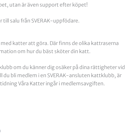
öpet, utan är även support efter köpet!
r till salu från SVERAK-uppfödare.
 med katter att göra. Där finns de olika kattraserna
mation om hur du bäst sköter din katt.
ubb om du känner dig osäker på dina rättigheter vid
 Vill du bli medlem i en SVERAK-ansluten kattklubb, är
tidning Våra Katter ingår i medlemsavgiften.
n