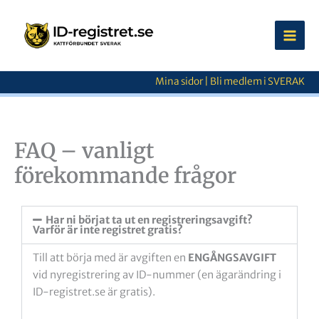
Hoppa
till
innehåll
Mina sidor
|
Bli medlem i SVERAK
FAQ – vanligt
förekommande frågor
Har ni börjat ta ut en registreringsavgift?
Varför är inte registret gratis?
Till att börja med är avgiften en
ENGÅNGSAVGIFT
vid nyregistrering av ID-nummer (en ägarändring i
ID-registret.se är gratis).