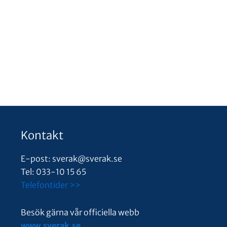
Kontakt
E-post: sverak@sverak.se
Tel: 033-10 15 65
Telefontider >>
Besök gärna vår officiella webb
www.sverak.se