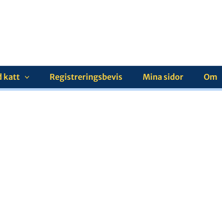
 katt
Registreringsbevis
Mina sidor
Om