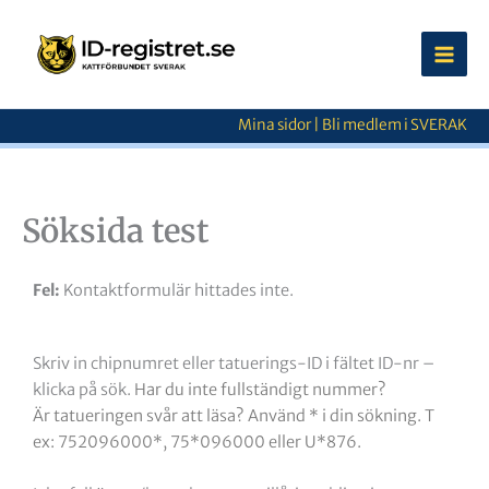
Hoppa
till
innehåll
Mina sidor
|
Bli medlem i SVERAK
Söksida test
Fel:
Kontaktformulär hittades inte.
Skriv in chipnumret eller tatuerings-ID i fältet ID-nr –
klicka på sök.
Har du inte fullständigt nummer?
Är tatueringen svår att läsa? Använd * i din sökning.
T
ex: 752096000*, 75*096000 eller U*876.